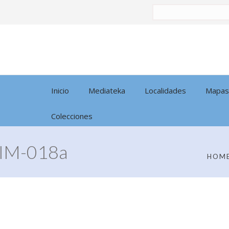
Buscar
por:
Inicio
Mediateka
Localidades
Mapas
Colecciones
IM-018a
HOM