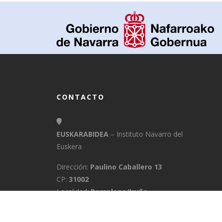
CONTACTO
EUSKARABIDEA
– Instituto Navarro del
Euskera
Dirección:
Paulino Caballero 13
CP:
31002
Localidad:
Pamplona/Iruña
Provincia:
Navarra
E-Mail:
info@euskarabidea.es