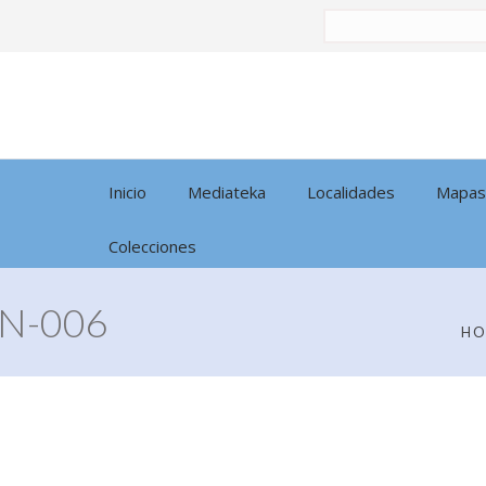
Buscar
por:
Inicio
Mediateka
Localidades
Mapas
Colecciones
N-006
H