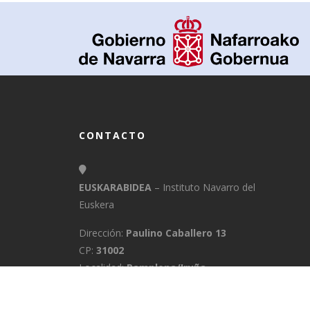
CONTACTO
EUSKARABIDEA
– Instituto Navarro del
Euskera
Dirección:
Paulino Caballero 13
CP:
31002
Localidad:
Pamplona/Iruña
Provincia:
Navarra
E-Mail:
info@euskarabidea.es