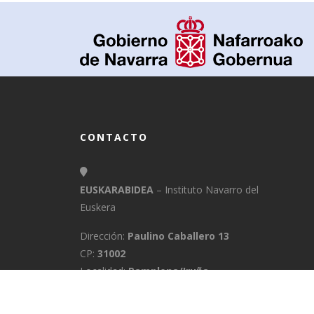
CONTACTO
EUSKARABIDEA
– Instituto Navarro del
Euskera
Dirección:
Paulino Caballero 13
CP:
31002
Localidad:
Pamplona/Iruña
Provincia:
Navarra
E-Mail:
info@euskarabidea.es