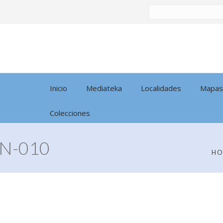
Buscar
por:
Inicio
Mediateka
Localidades
Mapas
Colecciones
N-010
H