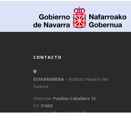
CONTACTO
EUSKARABIDEA
– Instituto Navarro del
Euskera
Dirección:
Paulino Caballero 13
CP:
31002
Localidad:
Pamplona/Iruña
Provincia:
Navarra
E-Mail:
info@euskarabidea.es