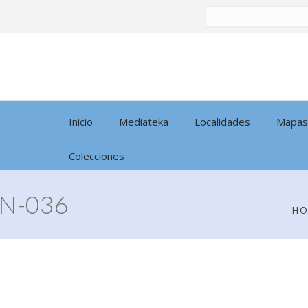
Buscar
por:
Inicio
Mediateka
Localidades
Mapas
Colecciones
N-036
H