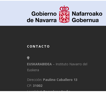
CONTACTO
EUSKARABIDEA
– Instituto Navarro del
Euskera
Dirección:
Paulino Caballero 13
CP:
31002
Localidad:
Pamplona/Iruña
Provincia:
Navarra
E-Mail:
info@euskarabidea.es