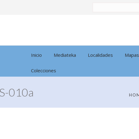
Buscar
por:
Inicio
Mediateka
Localidades
Mapas
Colecciones
S-010a
HO