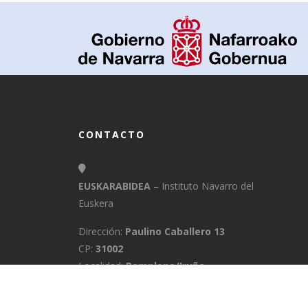
CONTACTO
EUSKARABIDEA
– Instituto Navarro del
Euskera
Dirección:
Paulino Caballero 13
CP:
31002
Localidad:
Pamplona/Iruña
Provincia:
Navarra
E-Mail:
info@euskarabidea.es