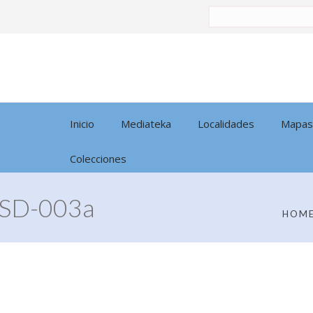
Buscar
por:
Inicio
Mediateka
Localidades
Mapas
Colecciones
SD-003a
HOM