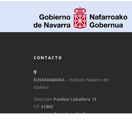
CONTACTO
EUSKARABIDEA
– Instituto Navarro del
Euskera
Dirección:
Paulino Caballero 13
CP:
31002
Localidad:
Pamplona/Iruña
Provincia:
Navarra
E-Mail:
info@euskarabidea.es