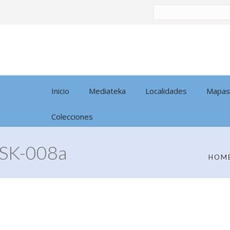
Buscar
por:
Inicio
Mediateka
Localidades
Mapas
Colecciones
SK-008a
HOM