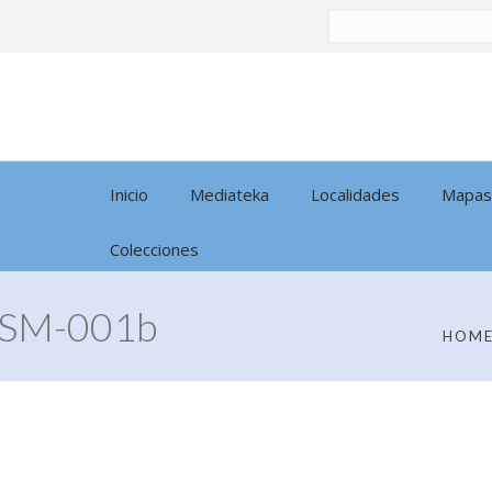
Buscar
por:
Inicio
Mediateka
Localidades
Mapas
Colecciones
SM-001b
HOM