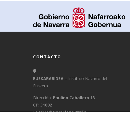
CONTACTO
EUSKARABIDEA
– Instituto Navarro del
Euskera
Dirección:
Paulino Caballero 13
CP:
31002
Localidad:
Pamplona/Iruña
Provincia:
Navarra
E-Mail:
info@euskarabidea.es