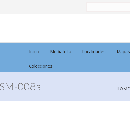
Buscar
por:
Inicio
Mediateka
Localidades
Mapas
Colecciones
SM-008a
HOM