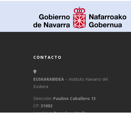
CONTACTO
EUSKARABIDEA
– Instituto Navarro del
Euskera
Dirección:
Paulino Caballero 13
CP:
31002
Localidad:
Pamplona/Iruña
Provincia:
Navarra
E-Mail:
info@euskarabidea.es