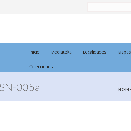
Buscar
por:
Inicio
Mediateka
Localidades
Mapas
Colecciones
SN-005a
HOM