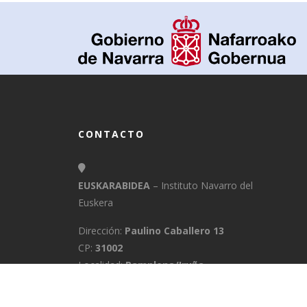
CONTACTO
EUSKARABIDEA
– Instituto Navarro del
Euskera
Dirección:
Paulino Caballero 13
CP:
31002
Localidad:
Pamplona/Iruña
Provincia:
Navarra
E-Mail:
info@euskarabidea.es