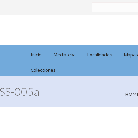
Buscar
por:
Inicio
Mediateka
Localidades
Mapas
Colecciones
SS-005a
HOM