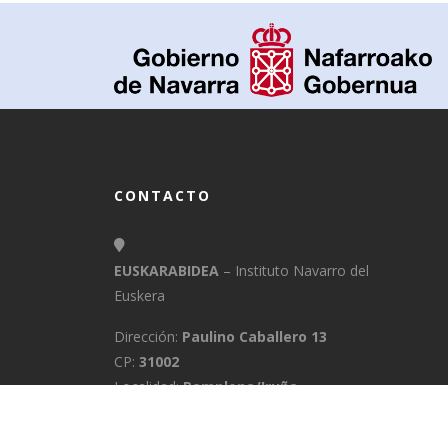
CONTACTO
EUSKARABIDEA
– Instituto Navarro del
Euskera
Dirección:
Paulino Caballero 13
CP:
31002
Localidad:
Pamplona/Iruña
Provincia:
Navarra
E-Mail:
info@euskarabidea.es