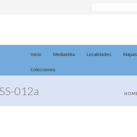
Buscar
por:
Inicio
Mediateka
Localidades
Mapas
Colecciones
SS-012a
HOM