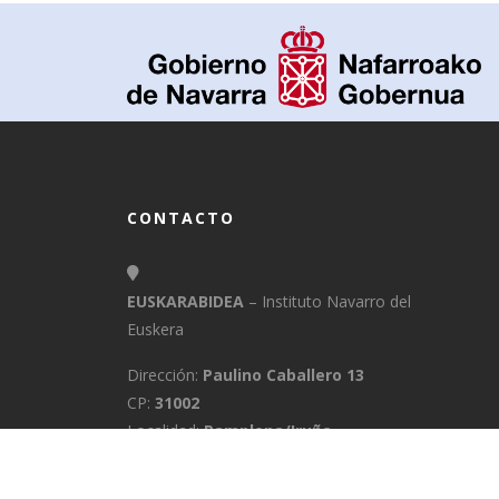
CONTACTO
EUSKARABIDEA
– Instituto Navarro del
Euskera
Dirección:
Paulino Caballero 13
CP:
31002
Localidad:
Pamplona/Iruña
Provincia:
Navarra
E-Mail:
info@euskarabidea.es