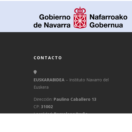
CONTACTO
EUSKARABIDEA
– Instituto Navarro del
Euskera
Dirección:
Paulino Caballero 13
CP:
31002
Localidad:
Pamplona/Iruña
Provincia:
Navarra
E-Mail:
info@euskarabidea.es