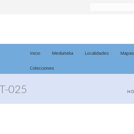
Buscar
por:
Inicio
Mediateka
Localidades
Mapas
Colecciones
T-025
H