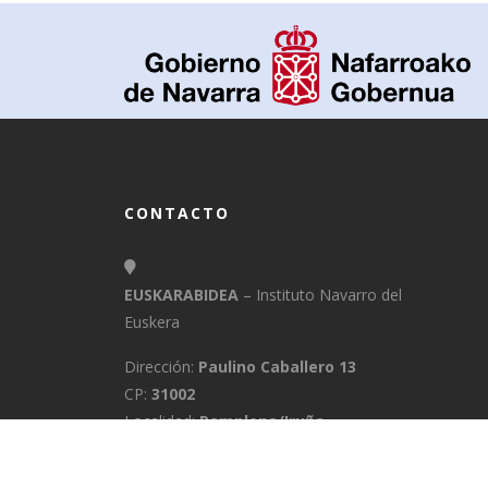
CONTACTO
EUSKARABIDEA
– Instituto Navarro del
Euskera
Dirección:
Paulino Caballero 13
CP:
31002
Localidad:
Pamplona/Iruña
Provincia:
Navarra
E-Mail:
info@euskarabidea.es