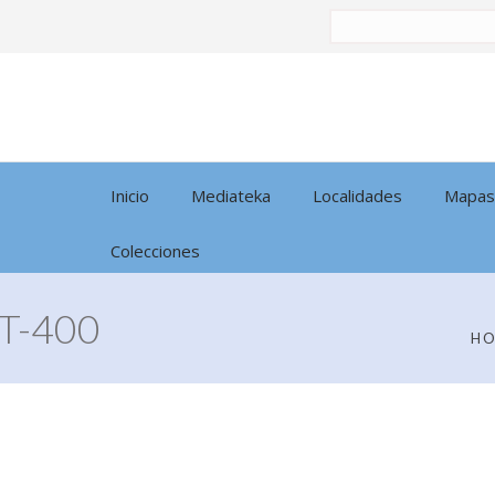
Buscar
por:
Inicio
Mediateka
Localidades
Mapas
Colecciones
T-400
H