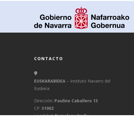
CONTACTO
EUSKARABIDEA
– Instituto Navarro del
Euskera
Dirección:
Paulino Caballero 13
CP:
31002
Localidad:
Pamplona/Iruña
Provincia:
Navarra
E-Mail:
info@euskarabidea.es