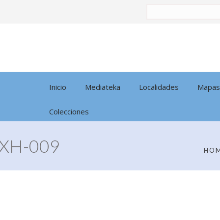
Buscar
por:
Inicio
Mediateka
Localidades
Mapas
Colecciones
XH-009
HO