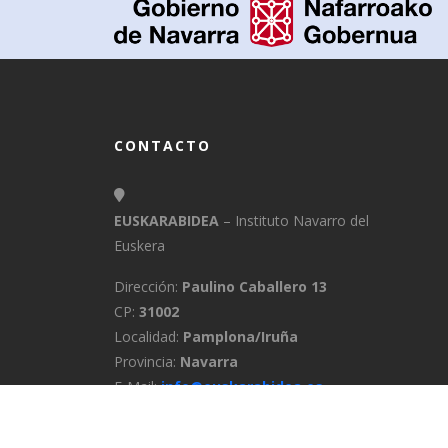
CONTACTO
EUSKARABIDEA
– Instituto Navarro del
Euskera
Dirección:
Paulino Caballero 13
CP:
31002
Localidad:
Pamplona/Iruña
Provincia:
Navarra
E-Mail:
info@euskarabidea.es
Teléfono:
848 42 60 54