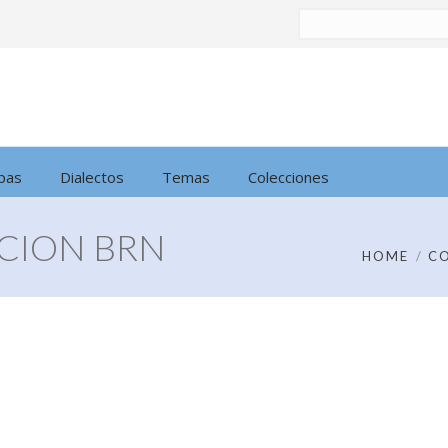
Buscar
por:
pas
Dialectos
Temas
Colecciones
CION BRN
HOME
C