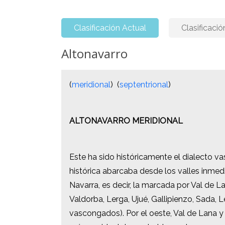
Clasificación Actual
Clasificació
Altonavarro
Altonavarro
(
(
meridional
meridional
) (
) (
septentrional
septentrional
)
)
ALTONAVARRO MERIDIONAL
ALTONAVARRO MERIDIONAL
Este ha sido históricamente el dialecto 
Este ha sido históricamente el dialecto 
histórica abarcaba desde los valles inmed
histórica abarcaba desde los valles inmed
Navarra, es decir, la marcada por Val de La
Navarra, es decir, la marcada por Val de La
Valdorba, Lerga, Ujué, Gallipienzo, Sada,
Valdorba, Lerga, Ujué, Gallipienzo, Sada,
vascongados). Por el oeste, Val de Lana y
vascongados). Por el oeste, Val de Lana y