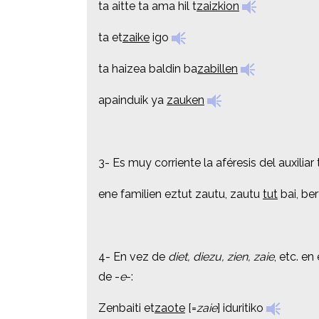
ta aitte ta ama hil t
ta aitte ta ama hil t
zaizkion
zaizkion
ta et
ta et
zaike
zaike
igo
igo
ta haizea baldin ba
ta haizea baldin ba
zabillen
zabillen
apainduik ya
apainduik ya
zauken
zauken
3- Es muy corriente la aféresis del auxiliar
3- Es muy corriente la aféresis del auxiliar
ene familien eztut zautu, zautu
ene familien eztut zautu, zautu
tut
tut
bai, be
bai, be
4- En vez de
4- En vez de
diet, diezu, zien, zaie
diet, diezu, zien, zaie
, etc. e
, etc. e
de -
de -
e
e
-:
-:
Zenbaiti et
Zenbaiti et
zaote
zaote
[=
[=
zaie
zaie
]
]
iduritiko
iduritiko