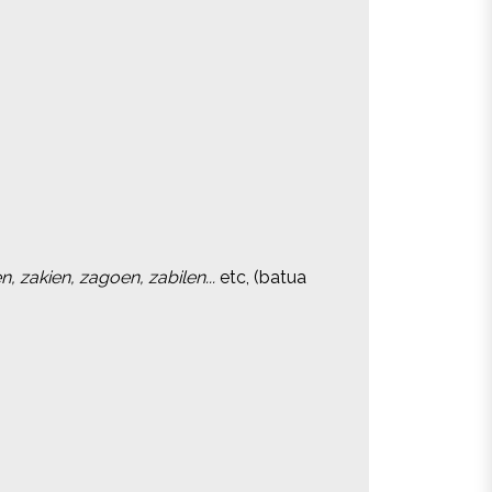
n, zakien, zagoen, zabilen...
n, zakien, zagoen, zabilen...
etc, (batua
etc, (batua