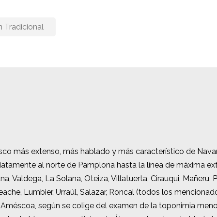
n Tradicional
vasco más extenso, más hablado y más característico de Nav
vasco más extenso, más hablado y más característico de Nav
iatamente al norte de Pamplona hasta la línea de máxima ext
iatamente al norte de Pamplona hasta la línea de máxima ext
na, Valdega, La Solana, Oteiza, Villatuerta, Cirauqui, Mañeru, 
na, Valdega, La Solana, Oteiza, Villatuerta, Cirauqui, Mañeru, 
 Leache, Lumbier, Urraúl, Salazar, Roncal (todos los menciona
 Leache, Lumbier, Urraúl, Salazar, Roncal (todos los menciona
 Améscoa, según se colige del examen de la toponimia menor, 
 Améscoa, según se colige del examen de la toponimia menor, 