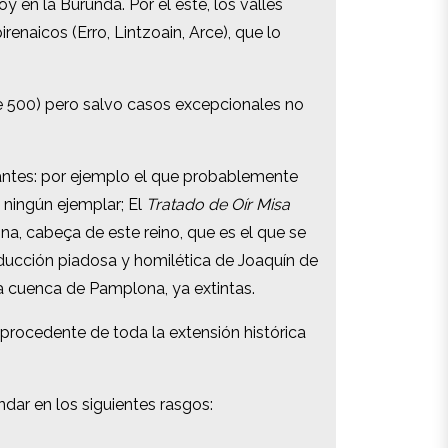
 en la Burunda. Por el este, los valles
 en la Burunda. Por el este, los valles
enaicos (Erro, Lintzoain, Arce), que lo
enaicos (Erro, Lintzoain, Arce), que lo
de 500) pero salvo casos excepcionales no
de 500) pero salvo casos excepcionales no
tantes: por ejemplo el que probablemente
tantes: por ejemplo el que probablemente
a ningún ejemplar; El
a ningún ejemplar; El
Tratado de Oír Misa
Tratado de Oír Misa
na, cabeça de este reino, que es el que se
na, cabeça de este reino, que es el que se
roducción piadosa y homilética de Joaquín de
roducción piadosa y homilética de Joaquín de
la cuenca de Pamplona, ya extintas.
la cuenca de Pamplona, ya extintas.
 procedente de toda la extensión histórica
 procedente de toda la extensión histórica
ndar en los siguientes rasgos:
ndar en los siguientes rasgos: