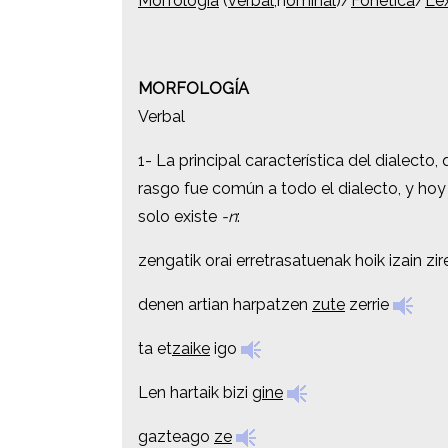
Morfología
Morfología
(
(
verbal
verbal
,n
,n
ominal
ominal
)/
)/
Fonética
Fonética
/
/
Lé
Lé
MORFOLOGÍA
MORFOLOGÍA
Verbal
Verbal
1- La principal característica del dialecto,
1- La principal característica del dialecto,
rasgo fue común a todo el dialecto, y hoy
rasgo fue común a todo el dialecto, y hoy
solo existe
solo existe
-n
-n
:
:
zengatik orai erretrasatuenak hoik izain zi
zengatik orai erretrasatuenak hoik izain zi
denen artian harpatzen
denen artian harpatzen
zute
zute
zerrie
zerrie
ta et
ta et
zaike
zaike
igo
igo
Len hartaik bizi
Len hartaik bizi
gine
gine
gazteago
gazteago
ze
ze