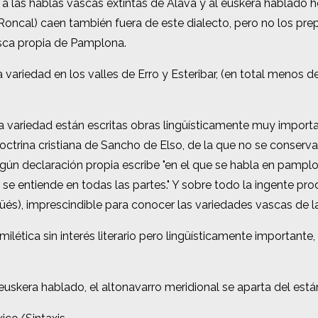
las hablas vascas extintas de Álava y al euskera hablado hoy
las hablas vascas extintas de Álava y al euskera hablado hoy
oncal) caen también fuera de este dialecto, pero no los prepir
oncal) caen también fuera de este dialecto, pero no los prepir
asca propia de Pamplona.
asca propia de Pamplona.
 variedad en los valles de Erro y Esteribar, (en total menos 
 variedad en los valles de Erro y Esteribar, (en total menos 
ta variedad están escritas obras lingüísticamente muy impor
ta variedad están escritas obras lingüísticamente muy impor
 doctrina cristiana de Sancho de Elso, de la que no se conserv
 doctrina cristiana de Sancho de Elso, de la que no se conserv
egún declaración propia escribe "en el que se habla en pamplo
egún declaración propia escribe "en el que se habla en pamplo
 se entiende en todas las partes." Y sobre todo la ingente p
 se entiende en todas las partes." Y sobre todo la ingente p
güés), imprescindible para conocer las variedades vascas de 
güés), imprescindible para conocer las variedades vascas de 
ética sin interés literario pero lingüísticamente importante,
ética sin interés literario pero lingüísticamente importante,
 euskera hablado, el altonavarro meridional se aparta del está
 euskera hablado, el altonavarro meridional se aparta del está