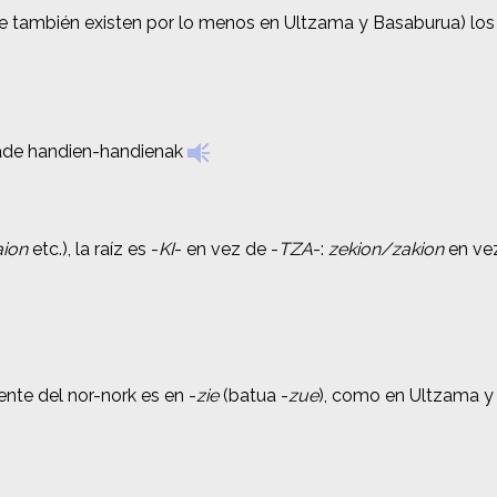
ue también existen por lo menos en Ultzama y Basaburua) los p
ue también existen por lo menos en Ultzama y Basaburua) los p
de handien-handienak
de handien-handienak
aion
aion
etc.), la raíz es -
etc.), la raíz es -
KI
KI
- en vez de -
- en vez de -
TZA
TZA
-:
-:
zekion/zakion
zekion/zakion
en ve
en ve
nte del nor-nork es en -
nte del nor-nork es en -
zie
zie
(batua -
(batua -
zue
zue
), como en Ultzama y 
), como en Ultzama y 