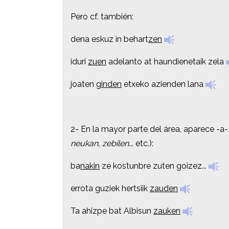
Pero cf. también:
Pero cf. también:
dena eskuz in behart
dena eskuz in behart
zen
zen
iduri
iduri
zuen
zuen
adelanto at haundienetaik zela
adelanto at haundienetaik zela
joaten
joaten
ginden
ginden
etxeko azienden lana
etxeko azienden lana
2- En la mayor parte del área, aparece -a-
2- En la mayor parte del área, aparece -a-
neukan, zebilen
neukan, zebilen
... etc.):
... etc.):
ba
ba
nakin
nakin
ze kostunbre zuten goizez...
ze kostunbre zuten goizez...
errota guziek hertsiik
errota guziek hertsiik
zauden
zauden
Ta ahizpe bat Albisun
Ta ahizpe bat Albisun
zauken
zauken