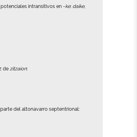
otenciales intransitivos en -
otenciales intransitivos en -
ke
ke
:
:
daike
daike
,
,
z de
z de
zitzaion
zitzaion
:
:
parte del altonavarro septentrional:
parte del altonavarro septentrional: