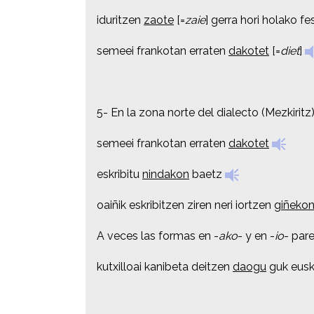
iduritzen
iduritzen
zaote
zaote
[=
[=
zaie
zaie
]
]
gerra hori holako fe
gerra hori holako fe
semeei frankotan erraten
semeei frankotan erraten
dakotet
dakotet
[=
[=
diet
diet
]
]
5- En la zona norte del dialecto (Mezkiri
5- En la zona norte del dialecto (Mezkiri
semeei frankotan erraten
semeei frankotan erraten
dakotet
dakotet
eskribitu
eskribitu
nindakon
nindakon
baetz
baetz
oaiñik eskribitzen ziren neri iortzen
oaiñik eskribitzen ziren neri iortzen
giñeko
giñeko
A veces las formas en -
A veces las formas en -
ako
ako
- y en -
- y en -
io
io
- par
- par
kutxilloai kanibeta deitzen
kutxilloai kanibeta deitzen
daogu
daogu
guk eus
guk eus