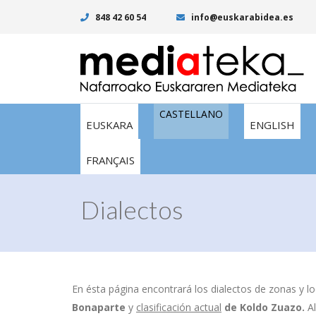
848 42 60 54
info@euskarabidea.es
CASTELLANO
EUSKARA
ENGLISH
FRANÇAIS
Dialectos
En ésta página encontrará los dialectos de zonas y lo
Bonaparte
y
clasificación actual
de
Koldo Zuazo.
A