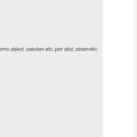
 como
 como
dakot, zakoten
dakot, zakoten
, etc, por
, etc, por
diot, zioten
diot, zioten
etc:
etc: