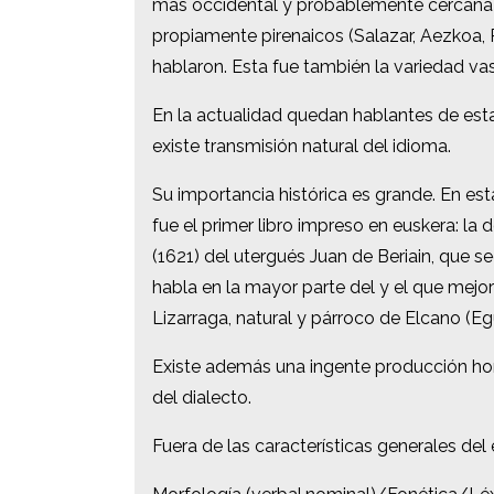
más occidental y probablemente cercana a 
más occidental y probablemente cercana a 
propiamente pirenaicos (Salazar, Aezkoa, R
propiamente pirenaicos (Salazar, Aezkoa, R
hablaron. Esta fue también la variedad v
hablaron. Esta fue también la variedad v
En la actualidad quedan hablantes de esta
En la actualidad quedan hablantes de esta
existe transmisión natural del idioma.
existe transmisión natural del idioma.
Su importancia histórica es grande. En es
Su importancia histórica es grande. En es
fue el primer libro impreso en euskera: la
fue el primer libro impreso en euskera: la
(1621) del utergués Juan de Beriain, que s
(1621) del utergués Juan de Beriain, que s
habla en la mayor parte del y el que mejor
habla en la mayor parte del y el que mejor
Lizarraga, natural y párroco de Elcano (E
Lizarraga, natural y párroco de Elcano (E
Existe además una ingente producción homil
Existe además una ingente producción homil
del dialecto.
del dialecto.
Fuera de las características generales del
Fuera de las características generales del