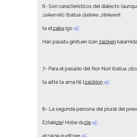
6- Son característicos del dialecto (aunq
6- Son característicos del dialecto (aunq
zaiken
zaiken
etc (batua
etc (batua
daiteke
daiteke
,
,
zitekeen
zitekeen
):
):
ta et
ta et
zaike
zaike
igo
igo
Han pasatu ginituen izan
Han pasatu ginituen izan
zaizken
zaizken
kalamida
kalamida
7- Para el pasado del Nor-Nori (batua
7- Para el pasado del Nor-Nori (batua
zitz
zitz
ta aitte ta ama hil t
ta aitte ta ama hil t
zaizkion
zaizkion
8- La segunda persona del plural del prese
8- La segunda persona del plural del prese
Eztaki
Eztaki
zie
zie
! Hobe du
! Hobe du
zie
zie
etzai
etzai
zie
zie
iruditzen
iruditzen