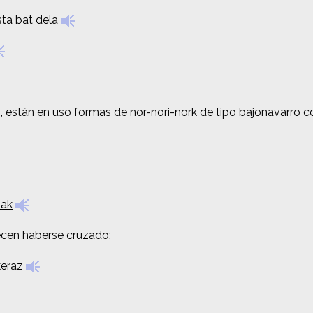
sta bat dela
sta bat dela
tz), están en uso formas de nor-nori-nork de tipo bajonavarro
tz), están en uso formas de nor-nori-nork de tipo bajonavarro
nak
nak
ecen haberse cruzado:
ecen haberse cruzado:
keraz
keraz