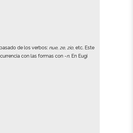
 pasado de los verbos:
 pasado de los verbos:
nue, ze, zio
nue, ze, zio
, etc. Este
, etc. Este
ncurrencia con las formas con -
ncurrencia con las formas con -
n.
n.
En Eugi
En Eugi