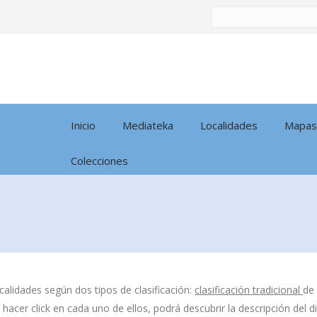
Buscar
por:
Inicio
Mediateka
Localidades
Mapas
Colecciones
calidades según dos tipos de clasificación:
clasificación tradicional
de
l hacer click en cada uno de ellos, podrá descubrir la descripción del 