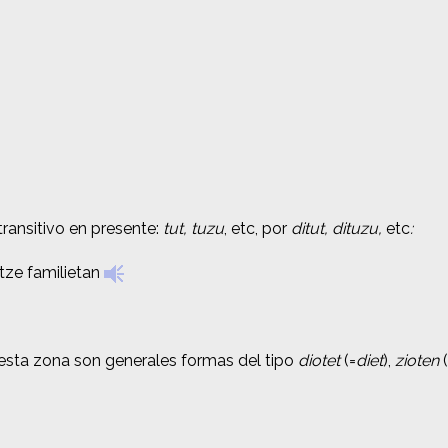
 transitivo en presente:
 transitivo en presente:
tut, tuzu
tut, tuzu
, etc, por
, etc, por
ditut, dituzu,
ditut, dituzu,
etc
etc
:
:
rtze familietan
rtze familietan
n esta zona son generales formas del tipo
n esta zona son generales formas del tipo
diotet
diotet
(=
(=
diet
diet
),
),
zioten
zioten