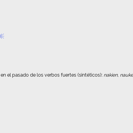
 en el pasado de los verbos fuertes (sintéticos):
 en el pasado de los verbos fuertes (sintéticos):
nakien, nauke
nakien, nauke