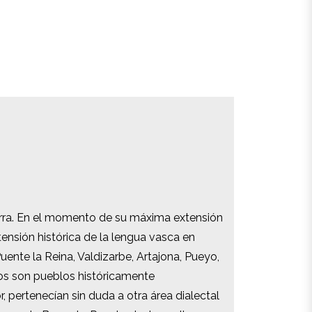
arra. En el momento de su máxima extensión
arra. En el momento de su máxima extensión
ensión histórica de la lengua vasca en
ensión histórica de la lengua vasca en
Puente la Reina, Valdizarbe, Artajona, Pueyo,
Puente la Reina, Valdizarbe, Artajona, Pueyo,
dos son pueblos históricamente
dos son pueblos históricamente
pertenecían sin duda a otra área dialectal
pertenecían sin duda a otra área dialectal