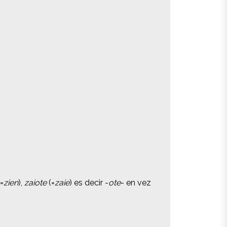
(=
(=
zien
zien
),
),
zaiote
zaiote
(=
(=
zaie
zaie
) es decir -
) es decir -
ote
ote
- en vez
- en vez