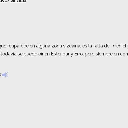
xico
xico
/
/
Sintaxis
Sintaxis
 que reaparece en alguna zona vizcaína, es la falta de -
 que reaparece en alguna zona vizcaína, es la falta de -
n
n
en el
en el
 todavía se puede oír en Esteribar y Erro, pero siempre en co
 todavía se puede oír en Esteribar y Erro, pero siempre en co
re
re