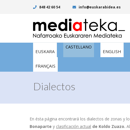
848 42 60 54
info@euskarabidea.es
CASTELLANO
EUSKARA
ENGLISH
FRANÇAIS
Dialectos
En ésta página encontrará los dialectos de zonas y lo
Bonaparte
y
clasificación actual
de
Koldo Zuazo.
A