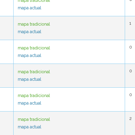
mapa tradicional
mapa tradicional
mapa actual
mapa actual
1
1
mapa tradicional
mapa tradicional
mapa actual
mapa actual
0
0
mapa tradicional
mapa tradicional
mapa actual
mapa actual
0
0
mapa tradicional
mapa tradicional
mapa actual
mapa actual
0
0
mapa tradicional
mapa tradicional
mapa actual
mapa actual
2
2
mapa tradicional
mapa tradicional
mapa actual
mapa actual