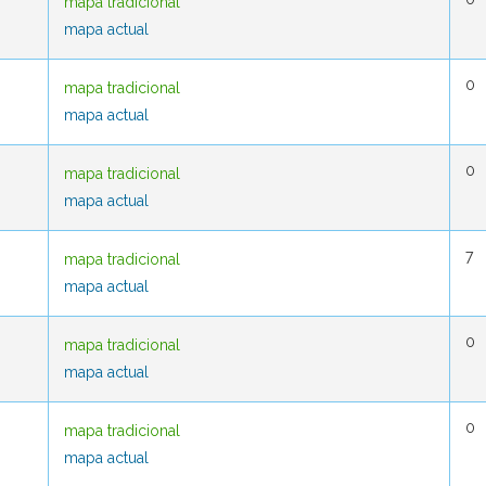
mapa tradicional
mapa tradicional
mapa actual
mapa actual
0
0
mapa tradicional
mapa tradicional
mapa actual
mapa actual
0
0
mapa tradicional
mapa tradicional
mapa actual
mapa actual
7
7
mapa tradicional
mapa tradicional
mapa actual
mapa actual
0
0
mapa tradicional
mapa tradicional
mapa actual
mapa actual
0
0
mapa tradicional
mapa tradicional
mapa actual
mapa actual