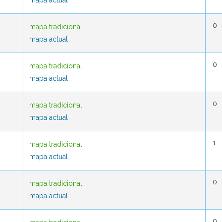
mapa actual
mapa actual
0
0
mapa tradicional
mapa tradicional
mapa actual
mapa actual
0
0
mapa tradicional
mapa tradicional
mapa actual
mapa actual
0
0
mapa tradicional
mapa tradicional
mapa actual
mapa actual
1
1
mapa tradicional
mapa tradicional
mapa actual
mapa actual
0
0
mapa tradicional
mapa tradicional
mapa actual
mapa actual
0
0