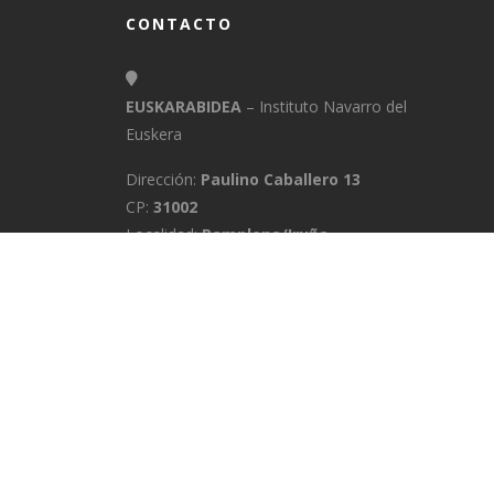
CONTACTO
EUSKARABIDEA
– Instituto Navarro del
Euskera
Dirección:
Paulino Caballero 13
CP:
31002
Localidad:
Pamplona/Iruña
Provincia:
Navarra
E-Mail:
info@euskarabidea.es
Teléfono:
848 42 60 54
INICIO
MEDIATEKA
CONTACTO
A
POLÍTICA DE PRIVACIDAD