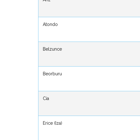
Atondo
Atondo
Belzunce
Belzunce
Beorburu
Beorburu
Cía
Cía
Erice (Iza)
Erice (Iza)