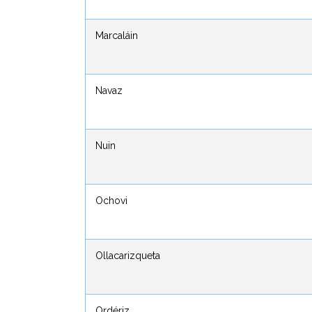
Marcaláin
Marcaláin
Navaz
Navaz
Nuin
Nuin
Ochovi
Ochovi
Ollacarizqueta
Ollacarizqueta
Ordériz
Ordériz