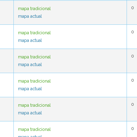
0
0
mapa tradicional
mapa tradicional
mapa actual
mapa actual
0
0
mapa tradicional
mapa tradicional
mapa actual
mapa actual
0
0
mapa tradicional
mapa tradicional
mapa actual
mapa actual
0
0
mapa tradicional
mapa tradicional
mapa actual
mapa actual
0
0
mapa tradicional
mapa tradicional
mapa actual
mapa actual
0
0
mapa tradicional
mapa tradicional