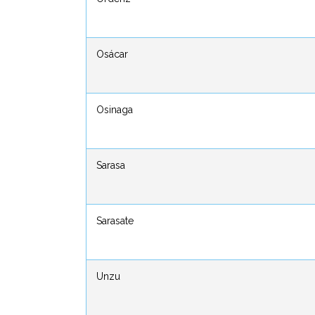
Osácar
Osácar
Osinaga
Osinaga
Sarasa
Sarasa
Sarasate
Sarasate
Unzu
Unzu