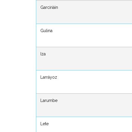
Garciriáin
Garciriáin
Gulina
Gulina
Iza
Iza
Larráyoz
Larráyoz
Larumbe
Larumbe
Lete
Lete