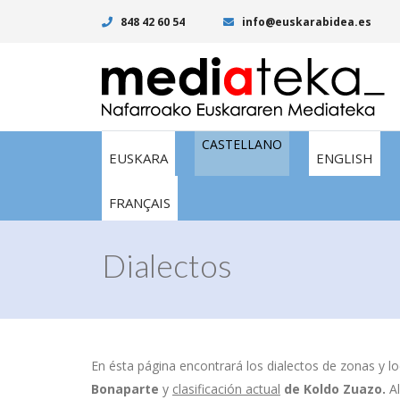
848 42 60 54
info@euskarabidea.es
CASTELLANO
EUSKARA
ENGLISH
FRANÇAIS
Dialectos
En ésta página encontrará los dialectos de zonas y lo
Bonaparte
y
clasificación actual
de
Koldo Zuazo.
A