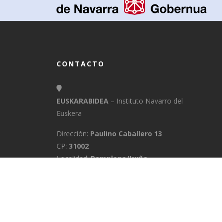
CONTACTO
EUSKARABIDEA
– Instituto Navarro del
Euskera
Dirección:
Paulino Caballero 13
CP:
31002
Localidad:
Pamplona/Iruña
Provincia:
Navarra
E-Mail:
info@euskarabidea.es
Teléfono:
848 42 60 54