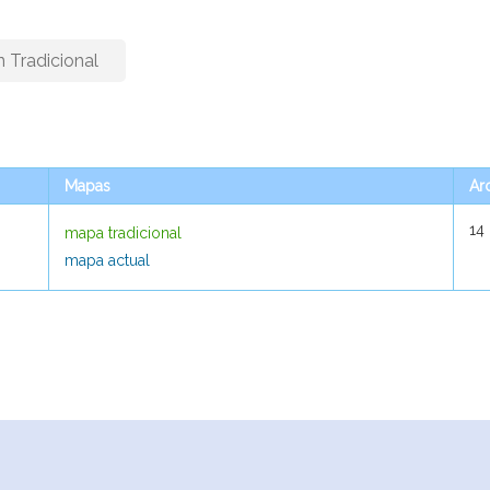
n Tradicional
Mapas
Mapas
Ar
Ar
14
14
mapa tradicional
mapa tradicional
mapa actual
mapa actual