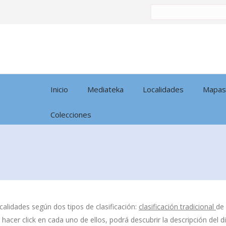
Buscar
por:
Inicio
Mediateka
Localidades
Mapas
Colecciones
calidades según dos tipos de clasificación:
clasificación tradicional
de
l hacer click en cada uno de ellos, podrá descubrir la descripción del 