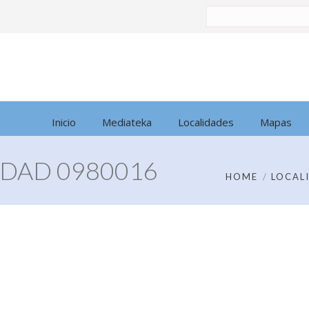
Buscar
por:
Inicio
Mediateka
Localidades
Mapas
DAD 0980016
HOME
LOCAL