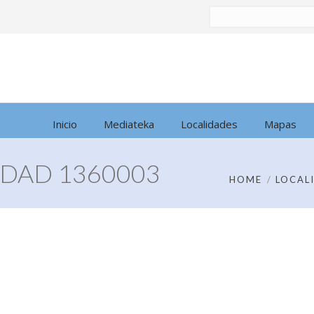
Buscar
por:
Inicio
Mediateka
Localidades
Mapas
DAD 1360003
HOME
LOCAL