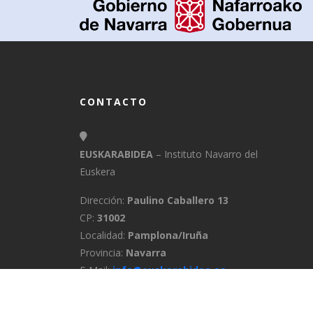
CONTACTO
EUSKARABIDEA
– Instituto Navarro del
Euskera
Dirección:
Paulino Caballero 13
CP:
31002
Localidad:
Pamplona/Iruña
Provincia:
Navarra
E-Mail:
info@euskarabidea.es
Teléfono:
848 42 60 54