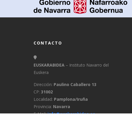
CONTACTO
EUSKARABIDEA
– Instituto Navarro del
Euskera
Dirección:
Paulino Caballero 13
CP:
31002
Localidad:
Pamplona/Iruña
Provincia:
Navarra
E-Mail:
info@euskarabidea.es
Teléfono:
848 42 60 54