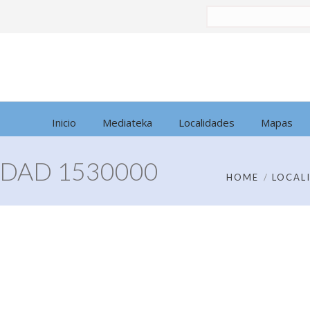
Buscar
por:
Inicio
Mediateka
Localidades
Mapas
DAD 1530000
HOME
LOCAL