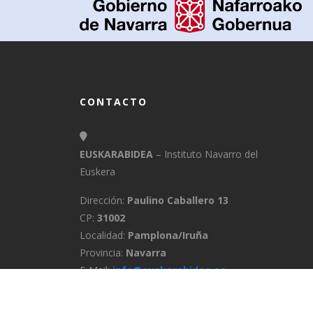
CONTACTO
EUSKARABIDEA
– Instituto Navarro del
Euskera
Dirección:
Paulino Caballero 13
CP:
31002
Localidad:
Pamplona/Iruña
Provincia:
Navarra
E-Mail:
info@euskarabidea.es
Teléfono:
848 42 60 54