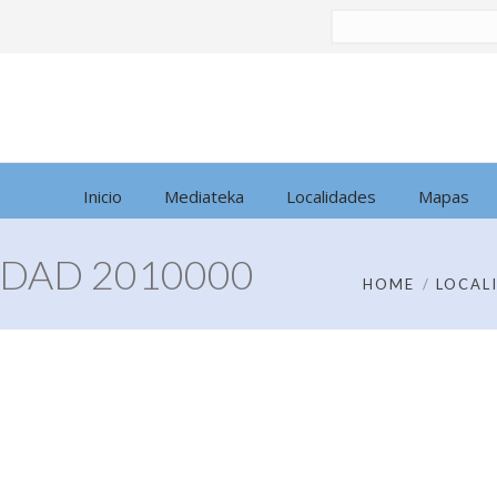
Buscar
por:
Inicio
Mediateka
Localidades
Mapas
DAD 2010000
HOME
LOCAL