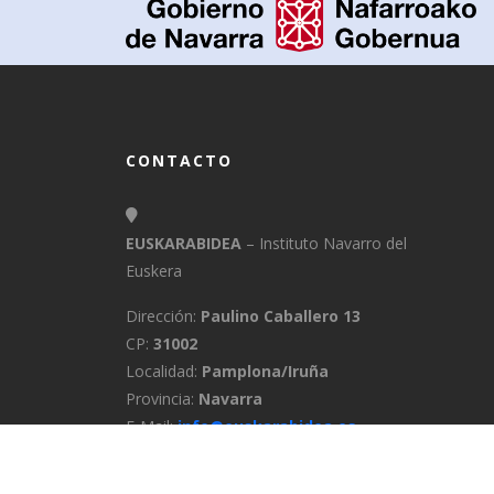
CONTACTO
EUSKARABIDEA
– Instituto Navarro del
Euskera
Dirección:
Paulino Caballero 13
CP:
31002
Localidad:
Pamplona/Iruña
Provincia:
Navarra
E-Mail:
info@euskarabidea.es
Teléfono:
848 42 60 54