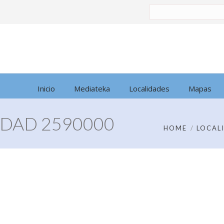
Buscar
por:
Inicio
Mediateka
Localidades
Mapas
DAD 2590000
HOME
LOCAL