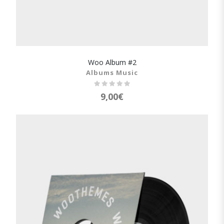
Woo Album #2
SHOW DETAILS
Albums Music
9,00
€