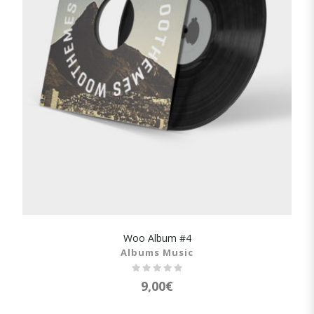
Woo Album #4
SHOW DETAILS
Albums Music
9,00
€