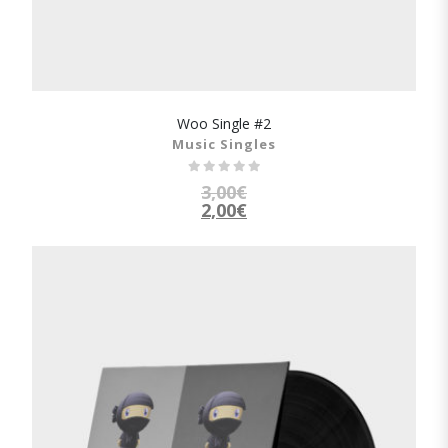
Woo Single #2
SHOW DETAILS
Music Singles
3,00
€
2,00
€
El
El
precio
precio
original
actual
era:
es:
3,00€.
2,00€.