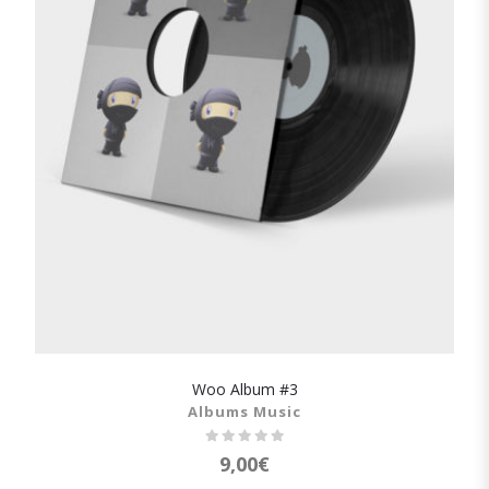
Woo Album #3
SHOW DETAILS
Albums Music
9,00
€