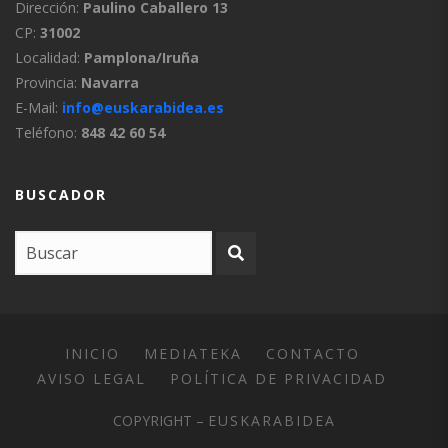
Dirección:
Paulino Caballero 13
CP:
31002
Localidad:
Pamplona/Iruña
Provincia:
Navarra
E-Mail:
info@euskarabidea.es
Teléfono:
848 42 60 54
BUSCADOR
INICIO
MEDIATEKA
CONTACTO
AVISO LEGAL
POLÍTICA DE PRIVACIDAD
COPYRIGHT –
EUSKARABIDEA