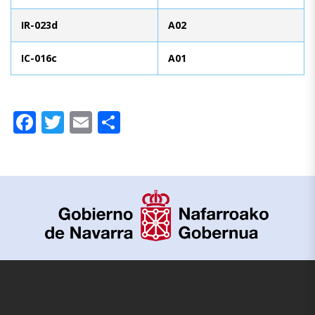
IR-023d
A02
IC-016c
A01
Facebook
Twitter
Email
Compartir