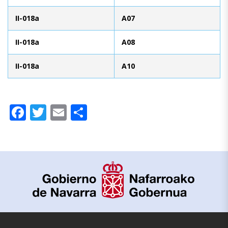
II-018a
A07
II-018a
A08
II-018a
A10
Facebook
Twitter
Email
Compartir