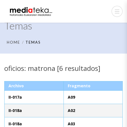
Temas
HOME
TEMAS
oficios: matrona [6 resultados]
Archivo
Fragmento
II-017a
A09
II-018a
A02
II-018a
A03