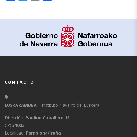
CONTACTO
EUSKARABIDEA
– Instituto Navarro del Euskera
Dirección:
Paulino Caballero 13
CP:
31002
Localidad:
Pamplona/Iruña