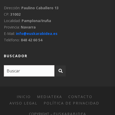
Dirección:
Paulino Caballero 13
CP:
31002
Localidad:
Pamplona/Iruña
Provincia:
Navarra
E-Mail:
info@euskarabidea.es
Teléfono:
848 42 60 54
BUSCADOR
INICIO
MEDIATEKA
CONTACTO
AVISO LEGAL
POLÍTICA DE PRIVACIDAD
COPYRIGHT –
EUSKARABIDEA