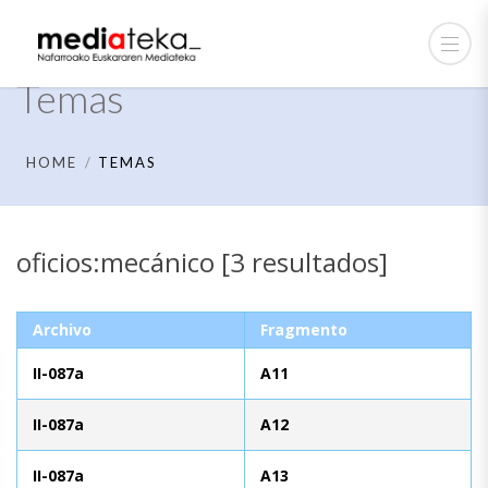
Temas
HOME
TEMAS
oficios:mecánico [3 resultados]
Archivo
Fragmento
II-087a
A11
II-087a
A12
II-087a
A13