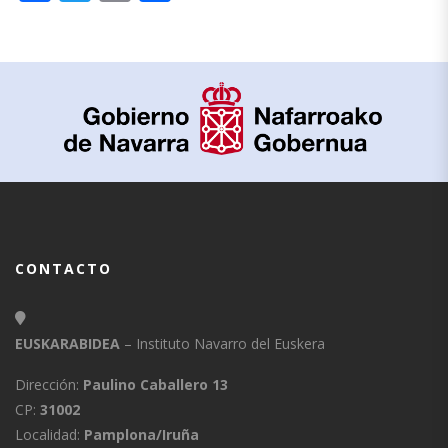
CONTACTO
EUSKARABIDEA
– Instituto Navarro del Euskera
Dirección:
Paulino Caballero 13
CP:
31002
Localidad:
Pamplona/Iruña