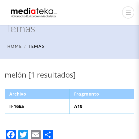
Temas
HOME
TEMAS
melón [1 resultados]
Archivo
Fragmento
II-166a
A19
Facebook
Twitter
Email
Compartir