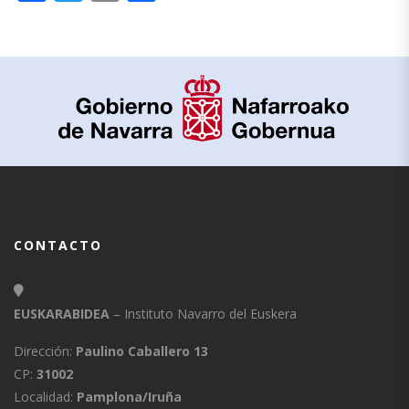
CONTACTO
EUSKARABIDEA
– Instituto Navarro del Euskera
Dirección:
Paulino Caballero 13
CP:
31002
Localidad:
Pamplona/Iruña