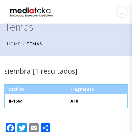
Temas
HOME
TEMAS
siembra [1 resultados]
Archivo
Fragmento
II-166a
A18
Facebook
Twitter
Email
Compartir