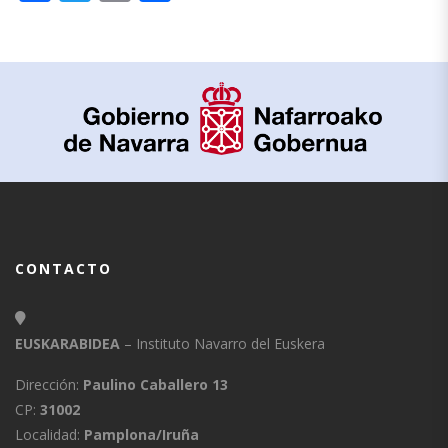
CONTACTO
EUSKARABIDEA
– Instituto Navarro del Euskera
Dirección:
Paulino Caballero 13
CP:
31002
Localidad:
Pamplona/Iruña