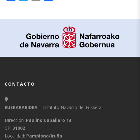
CONTACTO
EUSKARABIDEA
– Instituto Navarro del Euskera
Dirección:
Paulino Caballero 13
CP:
31002
Localidad:
Pamplona/Iruña