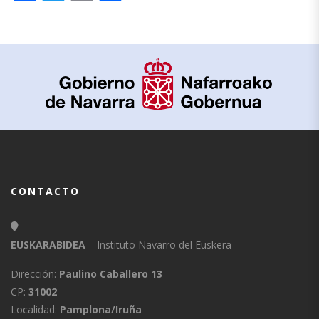
CONTACTO
EUSKARABIDEA
– Instituto Navarro del Euskera
Dirección:
Paulino Caballero 13
CP:
31002
Localidad:
Pamplona/Iruña