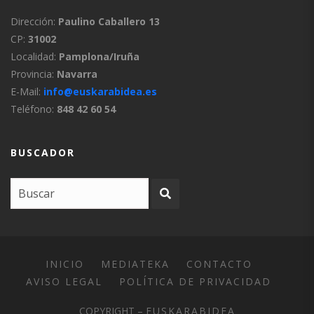
Dirección:
Paulino Caballero 13
CP:
31002
Localidad:
Pamplona/Iruña
Provincia:
Navarra
E-Mail:
info@euskarabidea.es
Teléfono:
848 42 60 54
BUSCADOR
INICIO
MEDIATEKA
CONTACTO
AVISO LEGAL
POLÍTICA DE PRIVACIDAD
COPYRIGHT –
EUSKARABIDEA