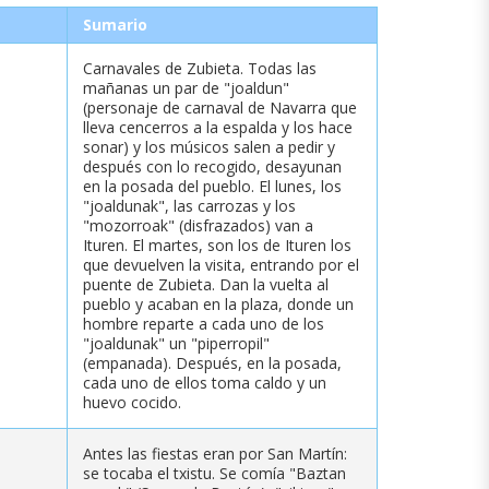
Sumario
Carnavales de Zubieta. Todas las
mañanas un par de "joaldun"
(personaje de carnaval de Navarra que
lleva cencerros a la espalda y los hace
sonar) y los músicos salen a pedir y
después con lo recogido, desayunan
en la posada del pueblo. El lunes, los
"joaldunak", las carrozas y los
"mozorroak" (disfrazados) van a
Ituren. El martes, son los de Ituren los
que devuelven la visita, entrando por el
puente de Zubieta. Dan la vuelta al
pueblo y acaban en la plaza, donde un
hombre reparte a cada uno de los
"joaldunak" un "piperropil"
(empanada). Después, en la posada,
cada uno de ellos toma caldo y un
huevo cocido.
Antes las fiestas eran por San Martín:
se tocaba el txistu. Se comía "Baztan