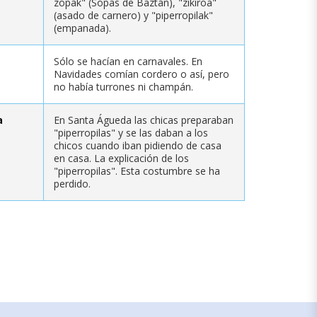
zopak" (Sopas de Baztán), "zikiroa"
(asado de carnero) y "piperropilak"
(empanada).
Sólo se hacían en carnavales. En
Navidades comían cordero o así, pero
no había turrones ni champán.
a
En Santa Águeda las chicas preparaban
"piperropilas" y se las daban a los
chicos cuando iban pidiendo de casa
en casa. La explicación de los
"piperropilas". Esta costumbre se ha
perdido.