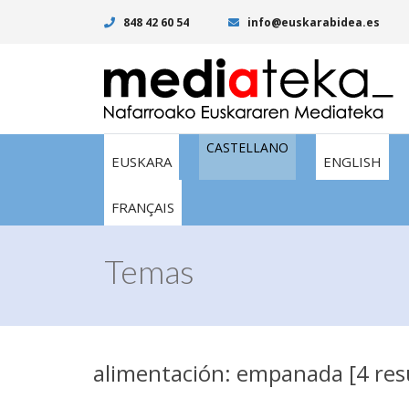
848 42 60 54
info@euskarabidea.es
CASTELLANO
EUSKARA
ENGLISH
FRANÇAIS
Temas
alimentación: empanada [4 res