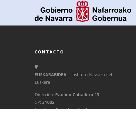
CONTACTO
EUSKARABIDEA
– Instituto Navarro del
Euskera
Dirección:
Paulino Caballero 13
CP:
31002
Localidad:
Pamplona/Iruña
Provincia:
Navarra
E-Mail:
info@euskarabidea.es
Teléfono:
848 42 60 54