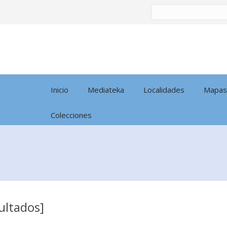
Buscar
por:
Inicio
Mediateka
Localidades
Mapas
Colecciones
ultados]