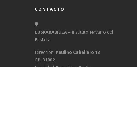
CONTACTO
EUSKARABIDEA
– Instituto Navarro del
Euskera
Dirección:
Paulino Caballero 13
CP:
31002
Localidad:
Pamplona/Iruña
Provincia:
Navarra
E-Mail:
info@euskarabidea.es
Teléfono:
848 42 60 54
INICIO
MEDIATEKA
CONTACTO
A
POLÍTICA DE PRIVACIDAD