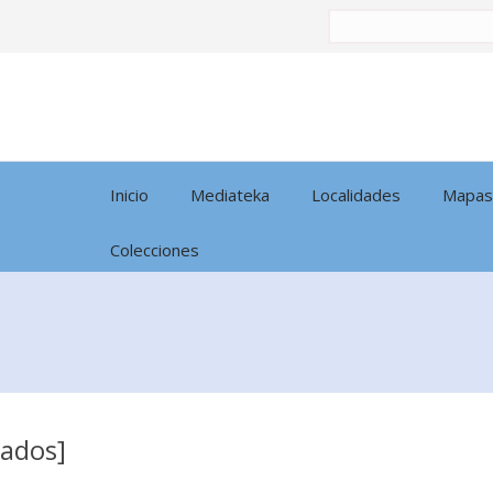
Buscar
por:
Inicio
Mediateka
Localidades
Mapas
Colecciones
tados]