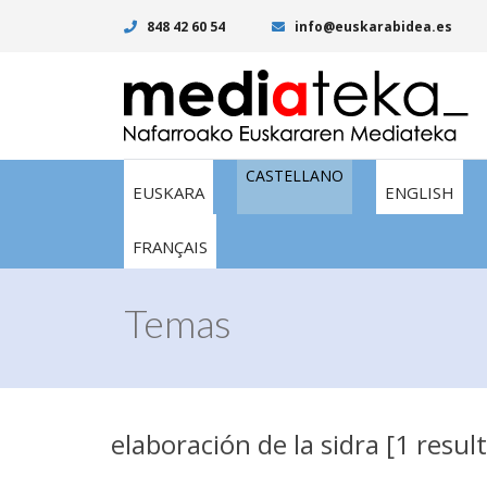
848 42 60 54
info@euskarabidea.es
CASTELLANO
EUSKARA
ENGLISH
FRANÇAIS
Temas
elaboración de la sidra [1 resul