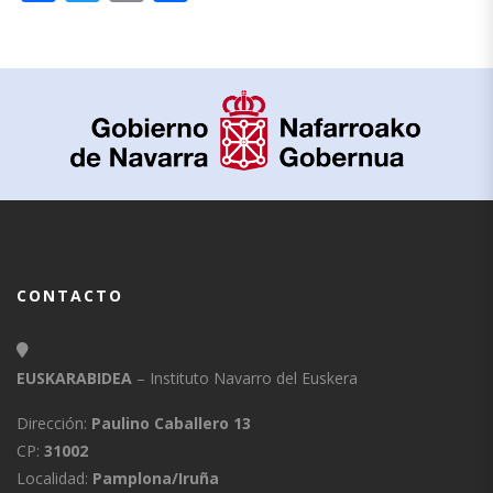
CONTACTO
EUSKARABIDEA
– Instituto Navarro del Euskera
Dirección:
Paulino Caballero 13
CP:
31002
Localidad:
Pamplona/Iruña