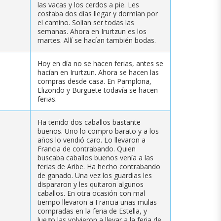
las vacas y los cerdos a pie. Les
costaba dos días llegar y dormían por
el camino. Solían ser todas las
semanas. Ahora en Irurtzun es los
martes. Allí se hacían también bodas.
Hoy en día no se hacen ferias, antes se
hacían en Irurtzun. Ahora se hacen las
compras desde casa. En Pamplona,
Elizondo y Burguete todavía se hacen
ferias.
Ha tenido dos caballos bastante
buenos. Uno lo compro barato y a los
años lo vendió caro. Lo llevaron a
Francia de contrabando. Quien
buscaba caballos buenos venía a las
ferias de Aribe. Ha hecho contrabando
de ganado. Una vez los guardias les
dispararon y les quitaron algunos
caballos. En otra ocasión con mal
tiempo llevaron a Francia unas mulas
compradas en la feria de Estella, y
luego las volvieron a llevar a la feria de