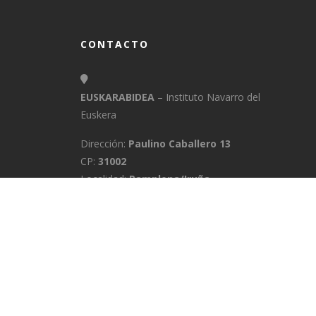
CONTACTO
EUSKARABIDEA
– Instituto Navarro del
Euskera
Dirección:
Paulino Caballero 13
CP:
31002
Localidad:
Pamplona/Iruña
Provincia:
Navarra
E-Mail:
info@euskarabidea.es
Teléfono:
848 42 60 54
INICIO
MEDIATEKA
CONTACTO
A