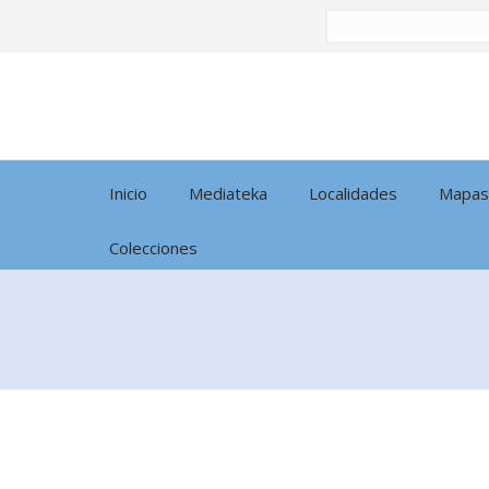
Buscar
por:
Inicio
Mediateka
Localidades
Mapas
Colecciones