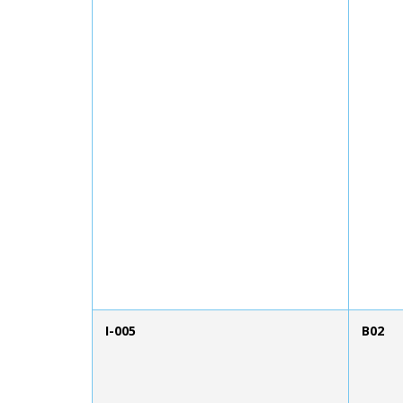
I-005
B02