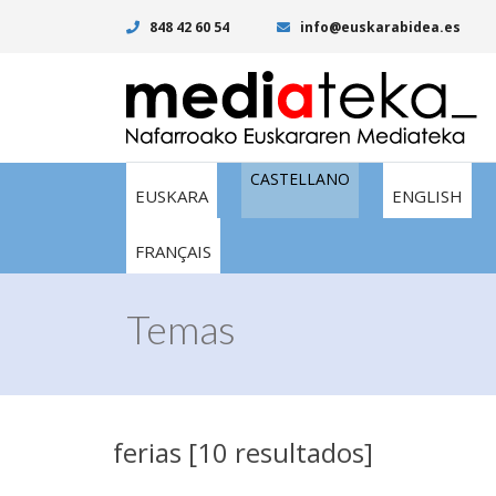
848 42 60 54
info@euskarabidea.es
CASTELLANO
EUSKARA
ENGLISH
FRANÇAIS
Temas
ferias [10 resultados]