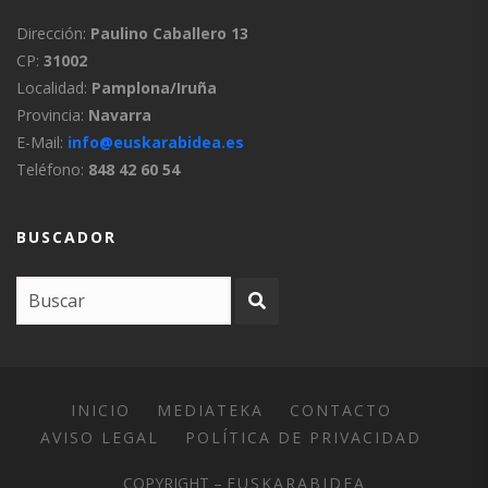
Dirección:
Paulino Caballero 13
CP:
31002
Localidad:
Pamplona/Iruña
Provincia:
Navarra
E-Mail:
info@euskarabidea.es
Teléfono:
848 42 60 54
BUSCADOR
INICIO
MEDIATEKA
CONTACTO
AVISO LEGAL
POLÍTICA DE PRIVACIDAD
COPYRIGHT –
EUSKARABIDEA