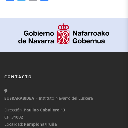
CONTACTO
EUSKARABIDEA
– Instituto Navarro del Euskera
Dirección:
Paulino Caballero 13
CP:
31002
Localidad:
Pamplona/Iruña