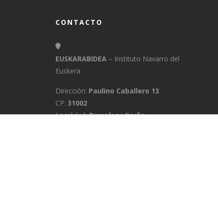
CONTACTO
EUSKARABIDEA
– Instituto Navarro del
Euskera
Dirección:
Paulino Caballero 13
CP:
31002
Localidad:
Pamplona/Iruña
Provincia:
Navarra
E-Mail:
info@euskarabidea.es
Teléfono:
848 42 60 54
INICIO
MEDIATEKA
CONTACTO
A
POLÍTICA DE PRIVACIDAD