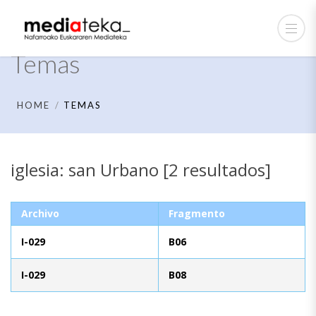
Temas
HOME
TEMAS
iglesia: san Urbano [2 resultados]
Archivo
Fragmento
I-029
B06
I-029
B08