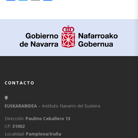
CONTACTO
EUSKARABIDEA
– Instituto Navarro del Euskera
Dirección:
Paulino Caballero 13
CP:
31002
Localidad:
Pamplona/Iruña