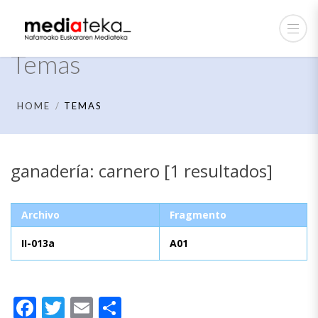
Temas
HOME
TEMAS
ganadería: carnero [1 resultados]
Archivo
Fragmento
II-013a
A01
Facebook
Twitter
Email
Compartir