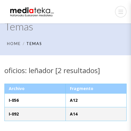
Temas
HOME
TEMAS
oficios: leñador [2 resultados]
Archivo
Fragmento
I-056
A12
I-092
A14