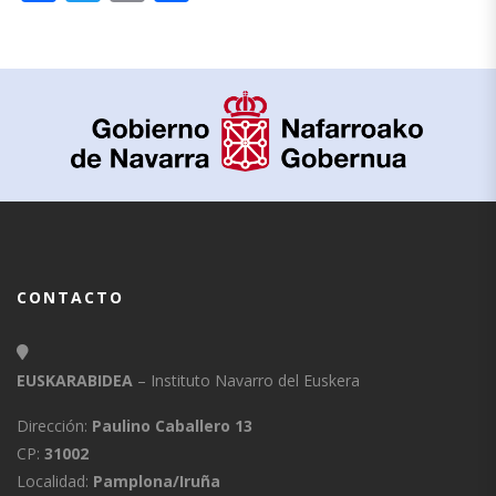
CONTACTO
EUSKARABIDEA
– Instituto Navarro del Euskera
Dirección:
Paulino Caballero 13
CP:
31002
Localidad:
Pamplona/Iruña