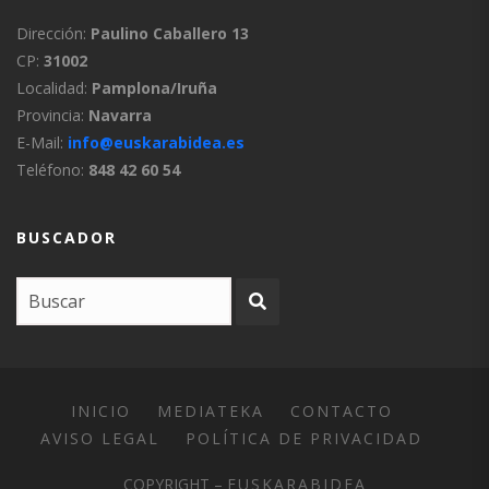
Dirección:
Paulino Caballero 13
CP:
31002
Localidad:
Pamplona/Iruña
Provincia:
Navarra
E-Mail:
info@euskarabidea.es
Teléfono:
848 42 60 54
BUSCADOR
INICIO
MEDIATEKA
CONTACTO
AVISO LEGAL
POLÍTICA DE PRIVACIDAD
COPYRIGHT –
EUSKARABIDEA