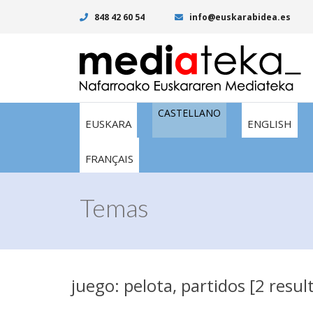
848 42 60 54
info@euskarabidea.es
CASTELLANO
EUSKARA
ENGLISH
FRANÇAIS
Temas
juego: pelota, partidos [2 resul