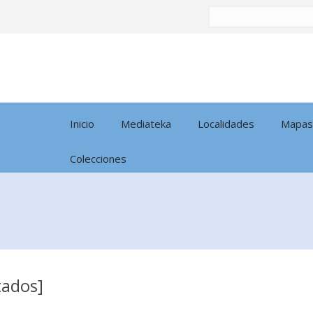
Buscar
por:
Inicio
Mediateka
Localidades
Mapas
Colecciones
tados]