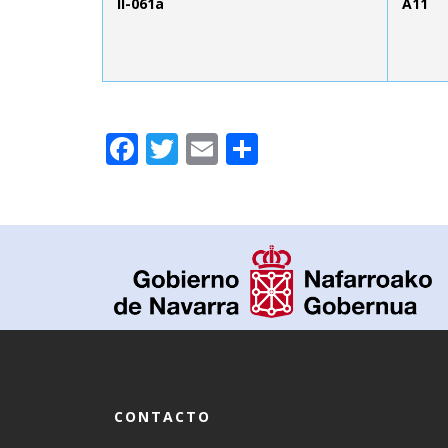
II-061a
A11
Facebook
Twitter
Email
Compartir
CONTACTO