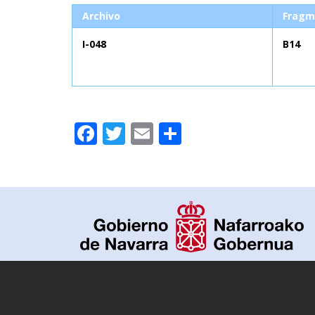
Archivo
Fragm
I-048
B14
Facebook
Twitter
Email
Compartir