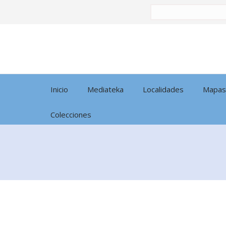
Buscar
por:
Inicio
Mediateka
Localidades
Mapas
Colecciones