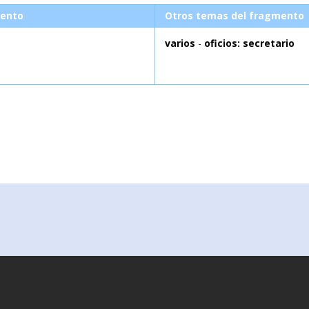
ento
Otros temas del fragmento
varios
-
oficios: secretario