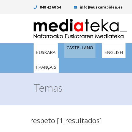
848 42 60 54
info@euskarabidea.es
CASTELLANO
EUSKARA
ENGLISH
FRANÇAIS
Temas
respeto [1 resultados]